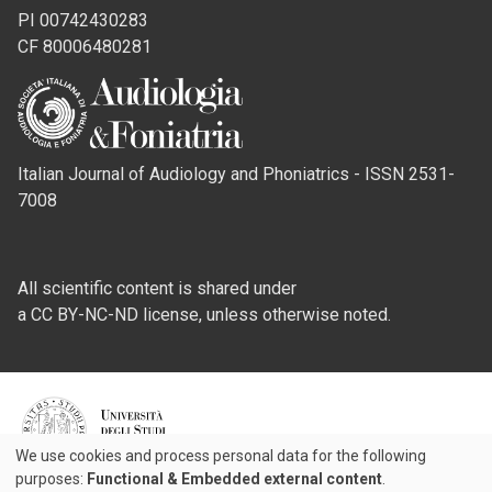
PI 00742430283
CF 80006480281
Italian Journal of Audiology and Phoniatrics - ISSN 2531-
7008
All scientific content is shared under
a CC BY-NC-ND license, unless otherwise noted.
Credits
We use cookies and process personal data for the following
Use
purposes:
Functional & Embedded external content
.
© 2026 Padova University Press - Università degli Studi di Padova