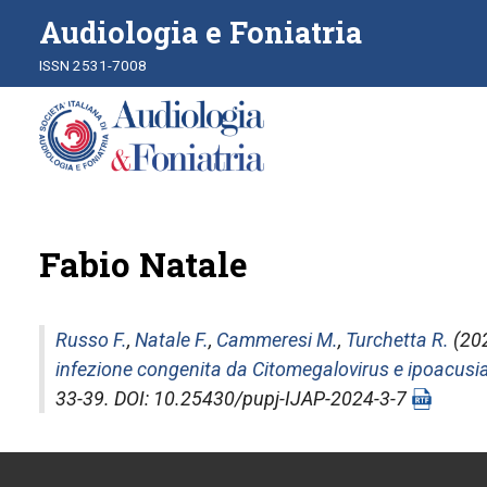
Audiologia e Foniatria
ISSN 2531-7008
Fabio Natale
Russo F.
,
Natale F.
,
Cammeresi M.
,
Turchetta R.
(202
infezione congenita da Citomegalovirus e ipoacusia 
33-39. DOI: 10.25430/pupj-IJAP-2024-3-7