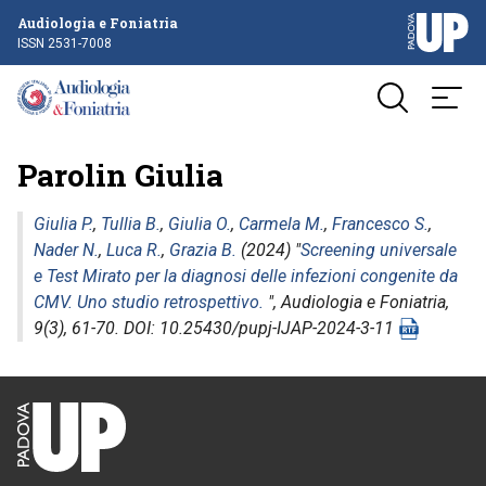
Audiologia e Foniatria
ISSN 2531-7008
Parolin Giulia
Giulia P.
,
Tullia B.
,
Giulia O.
,
Carmela M.
,
Francesco S.
,
Nader N.
,
Luca R.
,
Grazia B.
(2024) "
Screening universale
e Test Mirato per la diagnosi delle infezioni congenite da
CMV. Uno studio retrospettivo.
",
Audiologia e Foniatria
,
9(3), 61-70. DOI: 10.25430/pupj-IJAP-2024-3-11