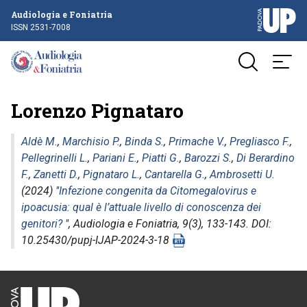
Audiologia e Foniatria
ISSN 2531-7008
Lorenzo Pignataro
Aldè M.
,
Marchisio P.
,
Binda S.
,
Primache V.
,
Pregliasco F.
,
Pellegrinelli L.
,
Pariani E.
,
Piatti G.
,
Barozzi S.
,
Di Berardino
F.
,
Zanetti D.
,
Pignataro L.
,
Cantarella G.
,
Ambrosetti U.
(2024) "
Infezione congenita da Citomegalovirus e
ipoacusia: qual è l’attuale livello di conoscenza dei
genitori?
",
Audiologia e Foniatria
, 9(3), 133-143. DOI:
10.25430/pupj-IJAP-2024-3-18