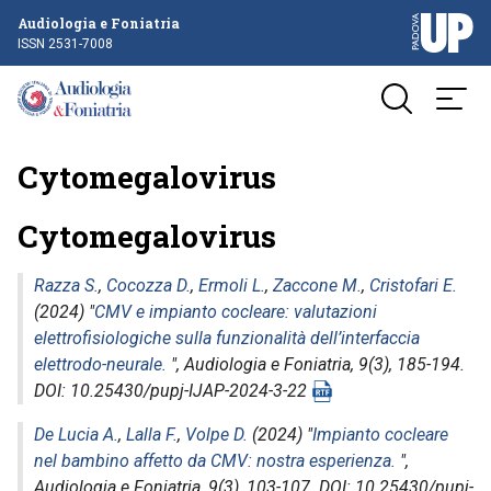
Audiologia e Foniatria
ISSN 2531-7008
Cytomegalovirus
Cytomegalovirus
Razza S.
,
Cocozza D.
,
Ermoli L.
,
Zaccone M.
,
Cristofari E.
(2024) "
CMV e impianto cocleare: valutazioni
elettrofisiologiche sulla funzionalità dell’interfaccia
elettrodo-neurale.
",
Audiologia e Foniatria
, 9(3), 185-194.
DOI: 10.25430/pupj-IJAP-2024-3-22
De Lucia A.
,
Lalla F.
,
Volpe D.
(2024) "
Impianto cocleare
nel bambino affetto da CMV: nostra esperienza.
",
Audiologia e Foniatria
, 9(3), 103-107. DOI: 10.25430/pupj-