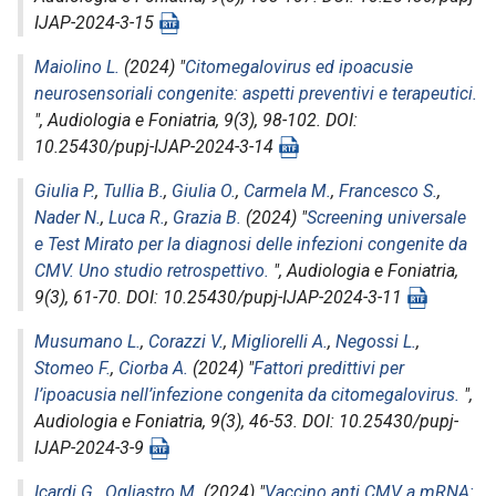
IJAP-2024-3-15
Maiolino L.
(2024) "
Citomegalovirus ed ipoacusie
neurosensoriali congenite: aspetti preventivi e terapeutici.
",
Audiologia e Foniatria
, 9(3), 98-102. DOI:
10.25430/pupj-IJAP-2024-3-14
Giulia P.
,
Tullia B.
,
Giulia O.
,
Carmela M.
,
Francesco S.
,
Nader N.
,
Luca R.
,
Grazia B.
(2024) "
Screening universale
e Test Mirato per la diagnosi delle infezioni congenite da
CMV. Uno studio retrospettivo.
",
Audiologia e Foniatria
,
9(3), 61-70. DOI: 10.25430/pupj-IJAP-2024-3-11
Musumano L.
,
Corazzi V.
,
Migliorelli A.
,
Negossi L.
,
Stomeo F.
,
Ciorba A.
(2024) "
Fattori predittivi per
l’ipoacusia nell’infezione congenita da citomegalovirus.
",
Audiologia e Foniatria
, 9(3), 46-53. DOI: 10.25430/pupj-
IJAP-2024-3-9
Icardi G.
,
Ogliastro M.
(2024) "
Vaccino anti CMV a mRNA: