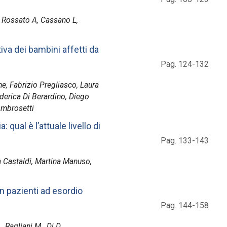
D, Rossato A, Cassano L,
tiva dei bambini affetti da
Pag. 124-132
e, Fabrizio Pregliasco, Laura
Federica Di Berardino, Diego
Ambrosetti
qual è l’attuale livello di
Pag. 133-143
a Castaldi, Martina Manuso,
n pazienti ad esordio
Pag. 144-158
 Ragliani M., Di D.