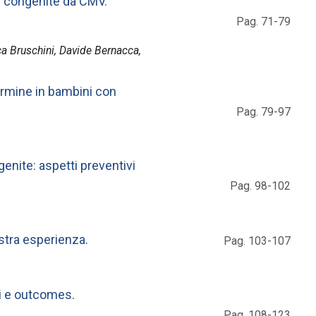
ni congenite da CMV.
Pag. 71-79
uca Bruschini, Davide Bernacca,
ermine in bambini con
Pag. 79-97
enite: aspetti preventivi
Pag. 98-102
stra esperienza.
Pag. 103-107
ni e outcomes.
Pag. 108-123