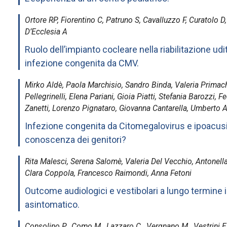
Ortore RP, Fiorentino C, Patruno S, Cavalluzzo F, Curatolo 
D’Ecclesia A
Ruolo dell’impianto cocleare nella riabilitazione udi
infezione congenita da CMV.
Mirko Aldè, Paola Marchisio, Sandro Binda, Valeria Primach
Pellegrinelli, Elena Pariani, Gioia Piatti, Stefania Barozzi, 
Zanetti, Lorenzo Pignataro, Giovanna Cantarella, Umberto 
Infezione congenita da Citomegalovirus e ipoacusia: 
conoscenza dei genitori?
Rita Malesci, Serena Salomè, Valeria Del Vecchio, Antonell
Clara Coppola, Francesco Raimondi, Anna Fetoni
Outcome audiologici e vestibolari a lungo termine i
asintomatico.
Consolino P., Como M., Lazzaro C., Vergnano M., Vestrini E.,