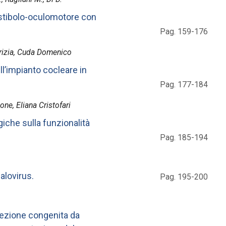
estibolo-oculomotore con
Pag. 159-176
atrizia, Cuda Domenico
ll’impianto cocleare in
Pag. 177-184
ne, Eliana Cristofari
giche sulla funzionalità
Pag. 185-194
alovirus.
Pag. 195-200
nfezione congenita da