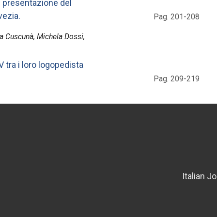
e presentazione del
vezia.
Pag. 201-208
ra Cuscunà, Michela Dossi,
tra i loro logopedista
Pag. 209-219
Italian J